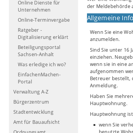
Online Dienste für
der Meldebehörde 
Unternehmen
Allgemeine Inf
Online-Terminvergabe
Ratgeber -
Wenn Sie eine Woh
Digitalisierung erklärt
anzumelden.
Beteiligungsportal
Sind Sie unter 16
Sachsen-Anhalt
einziehen. Neugeb
wenn sie in eine 
Was erledige ich wo?
aufgenommen werden
EinfachenMachen-
Betreuer bestellt,
Portal
Anmeldung.
Verwaltung A-Z
Haben Sie mehrere
Bürgerzentrum
Hauptwohnung.
Stadtentwicklung
Hauptwohnung ist
Amt für Bauaufsicht
wenn Sie verhe
benutzte Wohnu
Ordnungsamt