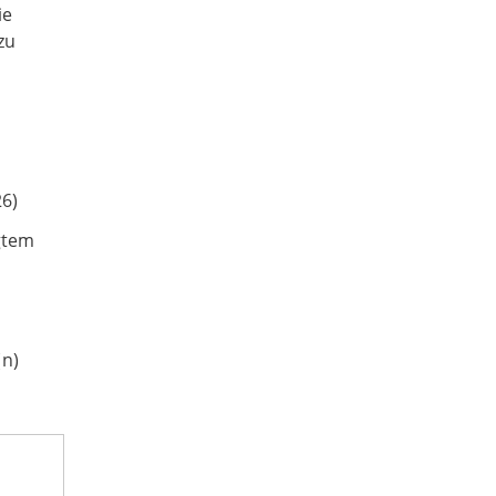
ie
zu
26)
gtem
(n)