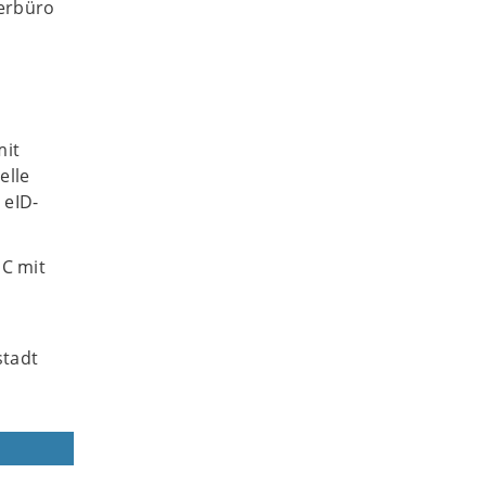
gerbüro
mit
elle
 eID-
PC mit
stadt