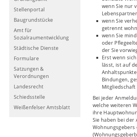
wenn Sie nur 
Stellenportal
Lebenspartne
Baugrundstücke
wenn Sie verhe
getrennt wohn
Amt für
wenn Sie minde
Sozialraumentwicklung
oder Pflegeelt
Städtische Dienste
der Sie vorwi
Erst wenn sic
Formulare
lässt, ist auf
Satzungen &
Anhaltspunkte 
Verordnungen
Bindungen, ges
Landesrecht
Mitgliedschaft
Schiedsstelle
Bei jeder Anmeldu
welche weiteren 
Weißenfelser Amtsblatt
ihre Hauptwohnung
Sie haben bei der
Wohnungsgebers o
(Wohnungsgeberbe