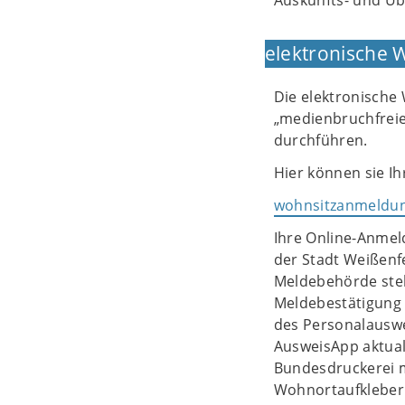
Auskunfts- und Üb
elektronische
Die elektronische
„medienbruchfreien
durchführen.
Hier können sie I
wohnsitzanmeldun
Ihre Online-Anmel
der Stadt Weißenfe
Meldebehörde steht
Meldebestätigung
des Personalauswe
AusweisApp aktual
Bundesdruckerei m
Wohnortaufkleber 