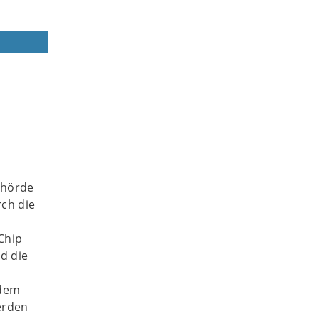
ehörde
rch die
Chip
d die
 dem
erden