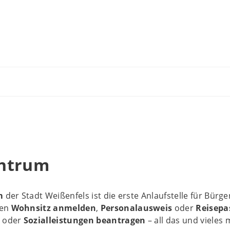
ntrum
m
der Stadt Weißenfels ist die erste Anlaufstelle für Bü
Den
Wohnsitz anmelden
,
Personalausweis
oder
Reisepa
 oder
Sozialleistungen
beantragen
– all das und vieles