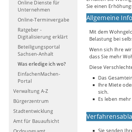
Online Dienste für
Sie einen Erhöhungs
Unternehmen
Allgemeine Inf
Online-Terminvergabe
Ratgeber -
Mit dem Wohngeld 
Digitalisierung erklärt
Belastung bei sel
Beteiligungsportal
Wenn sich Ihre wir
Sachsen-Anhalt
dass Sie mehr Woh
Was erledige ich wo?
Diese Verschlech
EinfachenMachen-
Das Gesamtein
Portal
Ihre Miete od
Verwaltung A-Z
sich.
Es leben mehr
Bürgerzentrum
Stadtentwicklung
Verfahrensabla
Amt für Bauaufsicht
Sie senden Ihr
Ordnungsamt