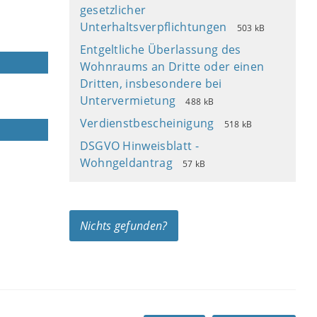
gesetzlicher
Unterhaltsverpflichtungen
503 kB
Entgeltliche Überlassung des
Wohnraums an Dritte oder einen
Dritten, insbesondere bei
Untervermietung
488 kB
Verdienstbescheinigung
518 kB
DSGVO Hinweisblatt -
Wohngeldantrag
57 kB
Nichts gefunden?