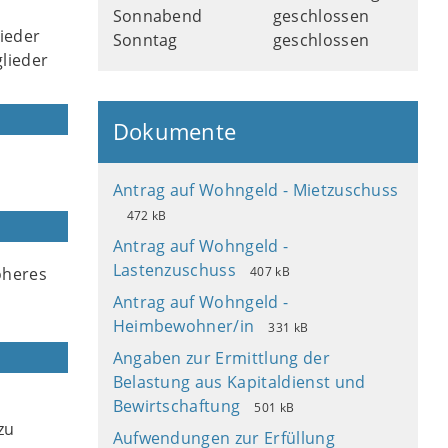
Sonnabend
geschlossen
ieder
Sonntag
geschlossen
lieder
Dokumente
Antrag auf Wohngeld - Mietzuschuss
472 kB
Antrag auf Wohngeld -
Lastenzuschuss
öheres
407 kB
Antrag auf Wohngeld -
Heimbewohner/in
331 kB
Angaben zur Ermittlung der
Belastung aus Kapitaldienst und
Bewirtschaftung
501 kB
zu
Aufwendungen zur Erfüllung