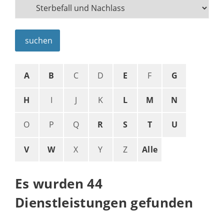
suchen
A
B
C
D
E
F
G
H
I
J
K
L
M
N
O
P
Q
R
S
T
U
V
W
X
Y
Z
Alle
Es wurden 44
Dienstleistungen gefunden