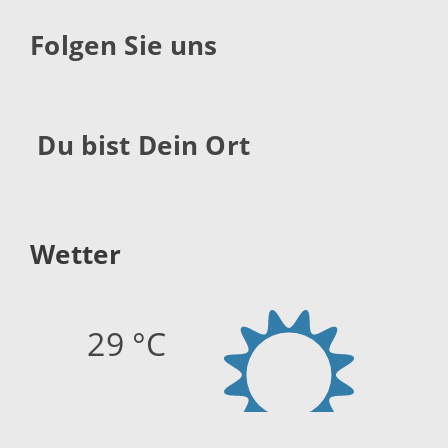
Folgen Sie uns
Du bist Dein Ort
Wetter
29 °C