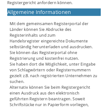
Registergericht anfordern können.
Allgemeine Informationen
Mit dem gemeinsamen Registerportal der
Länder können Sie Abdrucke des
Registerinhalts und zum
Handelsregister eingereichte Dokumente
selbständig herunterladen und ausdrucken.
Sie können das Registerportal ohne
Registrierung und kostenfrei nutzen.
Sie haben dort die Möglichkeit, unter Eingabe
von Schlagwörtern oder Registernummern
gezielt z.B. nach registrierten Unternehmen zu
suchen.
Alternativ können Sie beim Registergericht
einen Ausdruck aus den elektronisch
geführten Registern beantragen. Soweit
Schriftstücke nur in Papierform vorliegen,