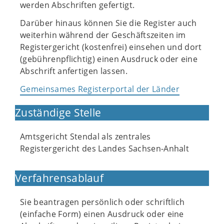
werden Abschriften gefertigt.
Darüber hinaus können Sie die Register auch
weiterhin während der Geschäftszeiten im
Registergericht (kostenfrei) einsehen und dort
(gebührenpflichtig) einen Ausdruck oder eine
Abschrift anfertigen lassen.
Gemeinsames Registerportal der Länder
Zuständige Stelle
Amtsgericht Stendal als zentrales
Registergericht des Landes Sachsen-Anhalt
Verfahrensablauf
Sie beantragen persönlich oder schriftlich
(einfache Form) einen Ausdruck oder eine