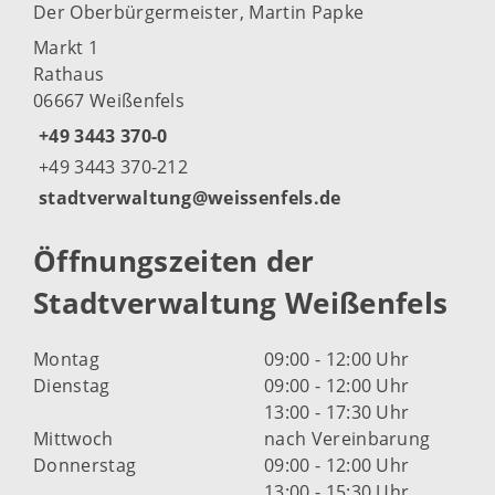
Der Oberbürgermeister, Martin Papke
Markt 1
Rathaus
06667 Weißenfels
+49 3443 370-0
+49 3443 370-212
stadtverwaltung@weissenfels.de
Öffnungszeiten der
Stadtverwaltung Weißenfels
Montag
09:00 - 12:00 Uhr
Dienstag
09:00 - 12:00 Uhr
13:00 - 17:30 Uhr
Mittwoch
nach Vereinbarung
Donnerstag
09:00 - 12:00 Uhr
13:00 - 15:30 Uhr