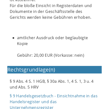
Für die bloße Einsicht in Registerdaten und
Dokumente in der Geschäftsstelle des
Gerichts werden keine Gebühren erhoben.
amtlicher Ausdruck oder beglaubigte
Kopie
Gebühr: 20,00 EUR (Vorkasse: nein)
Rechtsgrundlage(n)
§ 9 Abs. 4 S. 1 HGB, § 30a Abs. 1, 4 S. 1, 3 u. 4
und Abs. 5 HRV
§ 9 Handelsgesetzbuch - Einsichtnahme in das
Handelsregister und das
Unternehmensregister