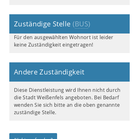
Zuständige Stelle
(
BUS
)
Für den ausgewählten Wohnort ist leider
keine Zuständigkeit eingetragen!
Andere Zuständigkeit
Diese Dienstleistung wird Ihnen nicht durch
die Stadt Weißenfels angeboten. Bei Bedarf
wenden Sie sich bitte an die oben genannte
zuständige Stelle.