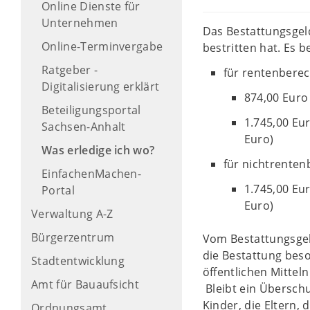
Online Dienste für
Unternehmen
Das Bestattungsgel
Online-Terminvergabe
bestritten hat. Es b
Ratgeber -
für rentenberec
Digitalisierung erklärt
874,00 Euro 
Beteiligungsportal
1.745,00 Eur
Sachsen-Anhalt
Euro)
Was erledige ich wo?
für nichtrenten
EinfachenMachen-
1.745,00 Eur
Portal
Euro)
Verwaltung A-Z
Bürgerzentrum
Vom Bestattungsgel
die Bestattung beso
Stadtentwicklung
öffentlichen Mittel
Amt für Bauaufsicht
Bleibt ein Überschu
Kinder, die Eltern, d
Ordnungsamt