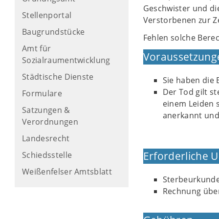
Geschwister und di
Stellenportal
Verstorbenen zur Ze
Baugrundstücke
Fehlen solche Berec
Amt für
Voraussetzung
Sozialraumentwicklung
Städtische Dienste
Sie haben die
Der Tod gilt s
Formulare
einem Leiden s
Satzungen &
anerkannt und
Verordnungen
Landesrecht
Erforderliche 
Schiedsstelle
Weißenfelser Amtsblatt
Sterbeurkund
Rechnung über