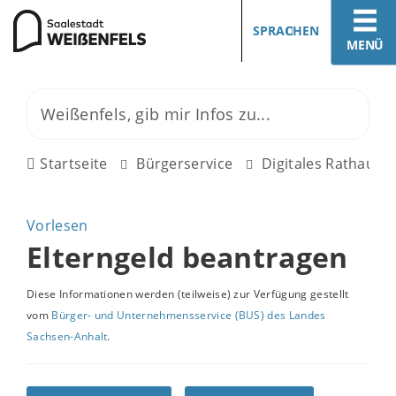
SPRACHEN
MENÜ
Startseite
Bürgerservice
Digitales Rathaus
Vorlesen
Elterngeld beantragen
Diese Informationen werden (teilweise) zur Verfügung gestellt
vom
Bürger- und Unternehmensservice (BUS) des Landes
Sachsen-Anhalt
.