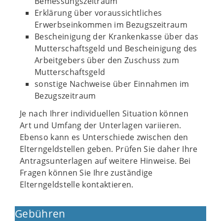
Bemessungszeitraum
Erklärung über voraussichtliches
Erwerbseinkommen im Bezugszeitraum
Bescheinigung der Krankenkasse über das
Mutterschaftsgeld und Bescheinigung des
Arbeitgebers über den Zuschuss zum
Mutterschaftsgeld
sonstige Nachweise über Einnahmen im
Bezugszeitraum
Je nach Ihrer individuellen Situation können
Art und Umfang der Unterlagen variieren.
Ebenso kann es Unterschiede zwischen den
Elterngeldstellen geben. Prüfen Sie daher Ihre
Antragsunterlagen auf weitere Hinweise. Bei
Fragen können Sie Ihre zuständige
Elterngeldstelle kontaktieren.
Gebühren