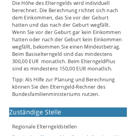
Die Höhe des Elterngelds wird individuell
berechnet. Die Berechnung richtet sich nach
dem Einkommen, das Sie vor der Geburt
hatten und das nach der Geburt wegfällt.
Wenn Sie vor der Geburt gar kein Einkommen
hatten oder nach der Geburt kein Einkommen
wegfällt, bekommen Sie einen Mindestbetrag.
Beim Basiselterngeld sind das mindestens
300,00 EUR monatlich. Beim ElterngeldPlus
sind es mindestens 150,00 EUR monatlich.
Tipp: Als Hilfe zur Planung und Berechnung
können Sie den Elterngeld-Rechner des
Bundesfamilienministeriums nutzen.
Zuständige Stelle
Regionale Elterngeldstellen