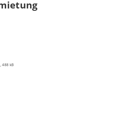
mietung
6
, 488 kB