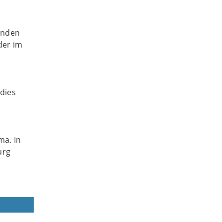
enden
der im
dies
ma. In
urg