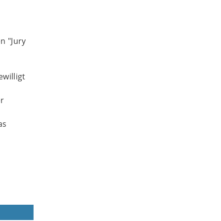
n "Jury
willigt
er
as