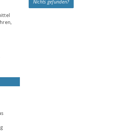
Nichts gefunden?
ittel
hren,
e
as
ag