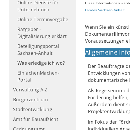
Online Dienste für
Diese Informationen werde
Unternehmen
Landes Sachsen-Anhalt
.
Online-Terminvergabe
Wenn Sie ein künst
Ratgeber -
Dokumentarfilmvorh
Digitalisierung erklärt
Voraussetzungen ei
Beteiligungsportal
Allgemeine Inf
Sachsen-Anhalt
Was erledige ich wo?
Der Beauftragte d
EinfachenMachen-
Entwicklungen von
Portal
dokumentarische F
Verwaltung A-Z
Als Regisseurin o
Förderung helfen, 
Bürgerzentrum
Außerdem dient si
Stadtentwicklung
Projektentwicklun
Amt für Bauaufsicht
Im Fokus der Förd
individuellem Ans
Ordnungsamt