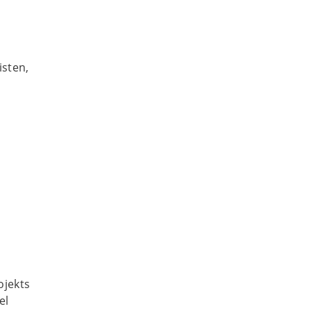
sten,
ojekts
el