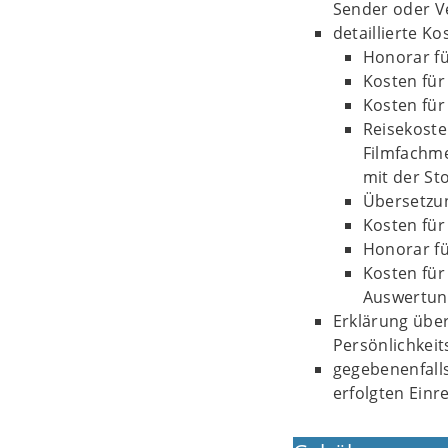
Sender oder V
detaillierte K
Honorar f
Kosten fü
Kosten für
Reisekoste
Filmfachm
mit der St
Übersetzu
Kosten für
Honorar f
Kosten für
Auswertun
Erklärung über
Persönlichkei
gegebenenfalls
erfolgten Ein