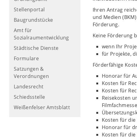
Stellenportal
Ihren Antrag reic
und Medien (BKM) 
Baugrundstücke
Förderung.
Amt für
Keine Förderung 
Sozialraumentwicklung
wenn Ihr Proje
Städtische Dienste
für Projekte,
Formulare
Förderfähige Kost
Satzungen &
Honorar für A
Verordnungen
Kosten für Re
Landesrecht
Kosten für Re
Schiedsstelle
Reisekosten u
Filmfachmesse
Weißenfelser Amtsblatt
Übersetzungs
Kosten für die
Honorar für d
Kosten für die