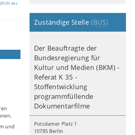
(BUS) des
Zuständige Stelle
(
BUS
)
Der Beauftragte der
Bundesregierung für
Kultur und Medien (BKM) -
Referat K 35 -
Stoffentwicklung
programmfüllende
.
Dokumentarfilme
ren
nnen.
Potsdamer Platz 1
em und
10785 Berlin