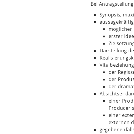
Bei Antragstellung
Synopsis, maxi
aussagekräftig
möglicher 
erster Ide
Zielsetzun
Darstellung d
Realisierungsk
Vita beziehung
der Regiss
der Produz
der dramat
Absichtserklä
einer Prod
Producer'
einer exte
externen d
gegebenenfalls