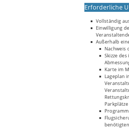
Erforderliche 
Vollständig au
Einwilligung d
Veranstaltende
Außerhalb eine
Nachweis 
Skizze des
Abmessung
Karte im M
Lageplan i
Veranstalt
Veranstalt
Rettungskr
Parkplätze
Programm 
Flugsicher
benötigte