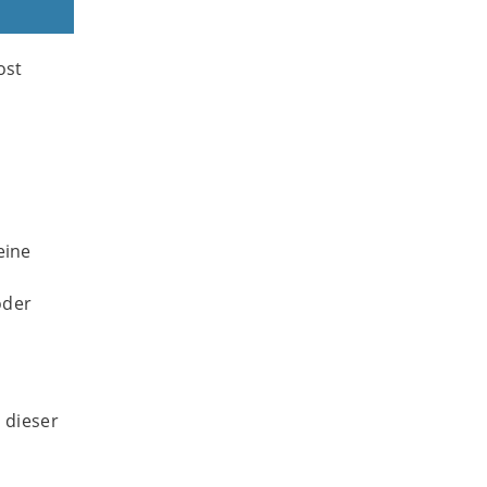
ost
eine
oder
 dieser