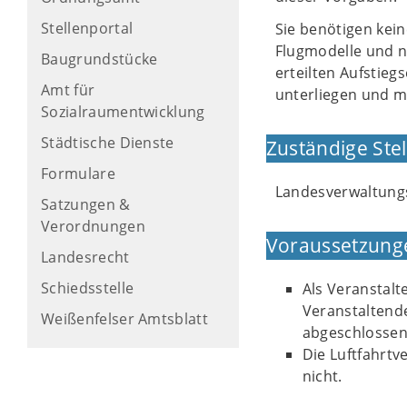
Stellenportal
Sie benötigen kei
Flugmodelle und n
Baugrundstücke
erteilten Aufstieg
Amt für
unterliegen und m
Sozialraumentwicklung
Städtische Dienste
Zuständige Stel
Formulare
Landesverwaltun
Satzungen &
Verordnungen
Voraussetzung
Landesrecht
Schiedsstelle
Als Veranstalt
Veranstaltend
Weißenfelser Amtsblatt
abgeschlossen
Die Luftfahrtv
nicht.