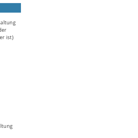
taltung
der
r ist)
altung