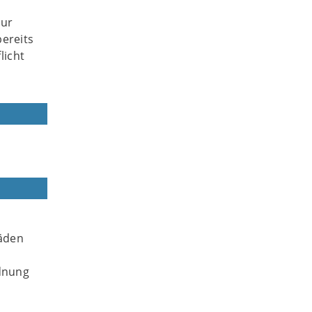
nur
ereits
licht
häden
rdnung