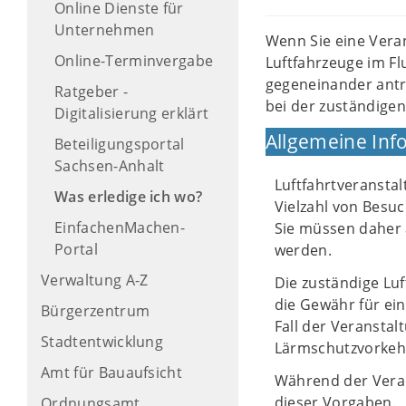
Online Dienste für
Unternehmen
Wenn Sie eine Vera
Online-Terminvergabe
Luftfahrzeuge im F
gegeneinander antr
Ratgeber -
bei der zuständige
Digitalisierung erklärt
Allgemeine Inf
Beteiligungsportal
Sachsen-Anhalt
Luftfahrtveransta
Was erledige ich wo?
Vielzahl von Bes
EinfachenMachen-
Sie müssen daher a
Portal
werden.
Verwaltung A-Z
Die zuständige Lu
die Gewähr für ei
Bürgerzentrum
Fall der Veransta
Stadtentwicklung
Lärmschutzvorkeh
Amt für Bauaufsicht
Während der Veran
dieser Vorgaben.
Ordnungsamt