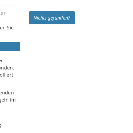
der
Nichts gefunden?
en Sie
er
unden.
lliert
menden
geln im
g