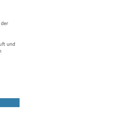
 der
uft und
n