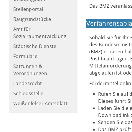
Das BMZ veranlas
Stellenportal
Baugrundstücke
Verfahrensabla
Amt für
Sozialraumentwicklung
Sobald Sie für Ih
des Bundesministe
Städtische Dienste
(BMZ) erhalten ha
Formulare
Post beantragen. B
Mittelanforderung
Satzungen &
abgelaufen ist ode
Verordnungen
Landesrecht
Fördermittel onlin
Schiedsstelle
Rufen Sie auf 
Dieses führt S
Weißenfelser Amtsblatt
Laden Sie die 
Downloadlink 
Senden Sie da
Das BMZ prüft