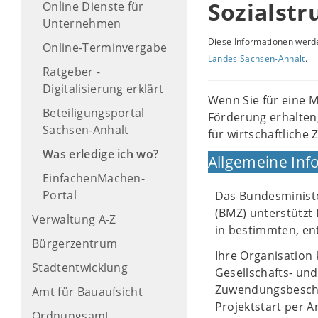
Sozialstr
Online Dienste für
Unternehmen
Diese Informationen werde
Online-Terminvergabe
Landes Sachsen-Anhalt
.
Ratgeber -
Digitalisierung erklärt
Wenn Sie für eine M
Beteiligungsportal
Förderung erhalten,
Sachsen-Anhalt
für wirtschaftlich
Was erledige ich wo?
Allgemeine Inf
EinfachenMachen-
Portal
Das Bundesministe
(BMZ) unterstützt 
Verwaltung A-Z
in bestimmten, ent
Bürgerzentrum
Ihre Organisation
Stadtentwicklung
Gesellschafts- und
Zuwendungsbeschei
Amt für Bauaufsicht
Projektstart per A
Ordnungsamt