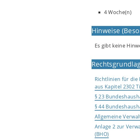
4 Woche(n)
Hinweise (Beso
Es gibt keine Hin
Rechtsgrundlag
Richtlinien für di
aus Kapitel 2302 T
§ 23 Bundeshaush
§ 44 Bundeshaush
Allgemeine Verwal
Anlage 2 zur Verw
(BHO)