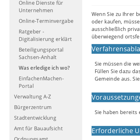
Online Dienste für
Unternehmen
Wenn Sie zu Ihrer
Online-Terminvergabe
oder kaufen, müssen
ausschließlich pri
Ratgeber -
überwiegend ortsfe
Digitalisierung erklärt
Verfahrensabla
Beteiligungsportal
Sachsen-Anhalt
Sie müssen die wei
Was erledige ich wo?
Füllen Sie dazu da
EinfachenMachen-
Gemeinde aus. Sie
Portal
Voraussetzung
Verwaltung A-Z
Bürgerzentrum
Sie haben bereit
Stadtentwicklung
Amt für Bauaufsicht
Erforderliche 
Ordnungsamt