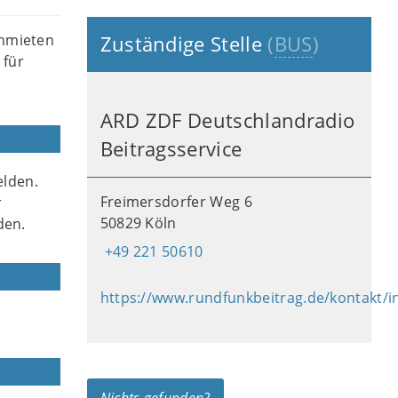
nmieten
Zuständige Stelle
(
BUS
)
 für
ARD ZDF Deutschlandradio
Beitragsservice
elden.
Freimersdorfer Weg 6
r
50829 Köln
den.
+49 221 50610
https://www.rundfunkbeitrag.de/kontakt/i