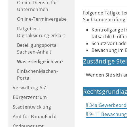
Online Dienste für
Unternehmen
Folgende Tätigkeit
Online-Terminvergabe
Sachkundeprüfung b
Ratgeber -
Kontrollgänge i
Digitalisierung erklärt
tatsächlich öff
Schutz vor Lad
Beteiligungsportal
Bewachung im E
Sachsen-Anhalt
Zuständige Stel
Was erledige ich wo?
EinfachenMachen-
Wenden Sie sich a
Portal
Verwaltung A-Z
Rechtsgrundlag
Bürgerzentrum
§ 34a Gewerbeord
Stadtentwicklung
§ 9- 11 Bewachun
Amt für Bauaufsicht
Ordnungsamt