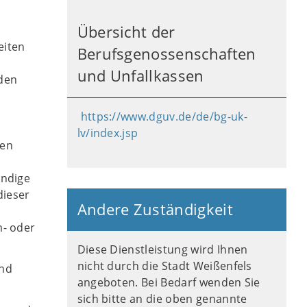
Übersicht der
eiten
Berufsgenossenschaften
und Unfallkassen
den
https://www.dguv.de/de/bg-uk-
lv/index.jsp
gen
ändige
dieser
Andere Zuständigkeit
m- oder
Diese Dienstleistung wird Ihnen
nicht durch die Stadt Weißenfels
und
angeboten. Bei Bedarf wenden Sie
sich bitte an die oben genannte