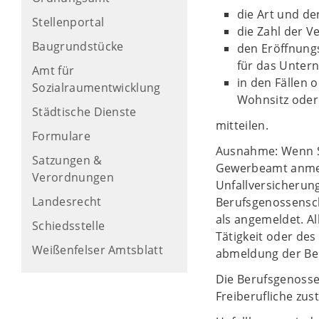
die Art und d
Stellenportal
die Zahl der V
Baugrundstücke
den Eröffnung
für das Unte
Amt für
in den Fällen
Sozialraumentwicklung
Wohnsitz oder
Städtische Dienste
mitteilen.
Formulare
Ausnahme: Wenn Si
Satzungen &
Gewerbeamt anmeld
Verordnungen
Unfallversicherun
Landesrecht
Berufsgenossenscha
als angemeldet. A
Schiedsstelle
Tätigkeit oder de
Weißenfelser Amtsblatt
abmeldung der Ber
Die Berufsgenossen
Freiberufliche zus