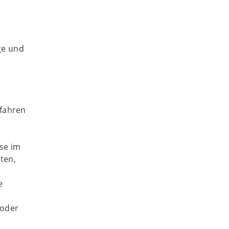
ge und
rfahren
se im
ten,
e
 oder