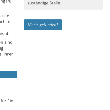
ungen)
zuständige Stelle.
kasse
anchen
Nichts gefunden?
icht.
on sind
ig
i Ihrer
:
für Sie