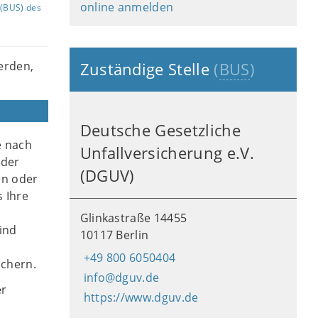
online anmelden
(BUS) des
erden,
Zuständige Stelle
(
BUS
)
Deutsche Gesetzliche
e nach
Unfallversicherung e.V.
oder
(DGUV)
en oder
s Ihre
Glinkastraße 14455
ind
10117 Berlin
+49 800 6050404
ichern.
info@dguv.de
er
https://www.dguv.de