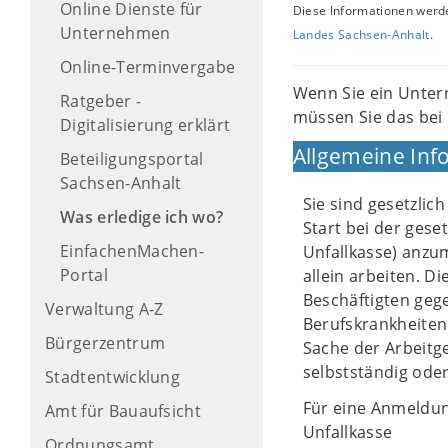
Online Dienste für
Diese Informationen werde
Unternehmen
Landes Sachsen-Anhalt
.
Online-Terminvergabe
Wenn Sie ein Untern
Ratgeber -
müssen Sie das bei 
Digitalisierung erklärt
Allgemeine Inf
Beteiligungsportal
Sachsen-Anhalt
Sie sind gesetzli
Was erledige ich wo?
Start bei der gese
EinfachenMachen-
Unfallkasse) anzum
Portal
allein arbeiten. D
Beschäftigten geg
Verwaltung A-Z
Berufskrankheiten
Bürgerzentrum
Sache der Arbeitg
selbstständig oder 
Stadtentwicklung
Für eine Anmeldun
Amt für Bauaufsicht
Unfallkasse
Ordnungsamt