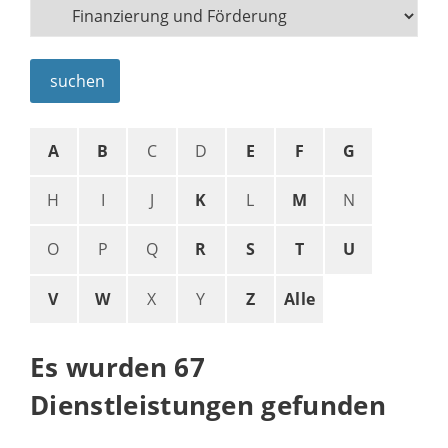
suchen
A
B
C
D
E
F
G
H
I
J
K
L
M
N
O
P
Q
R
S
T
U
V
W
X
Y
Z
Alle
Es wurden 67
Dienstleistungen gefunden