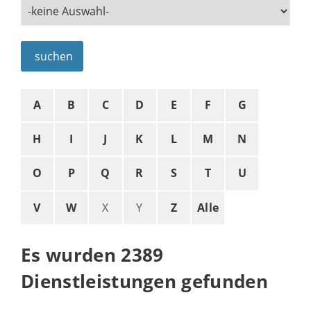
suchen
A
B
C
D
E
F
G
H
I
J
K
L
M
N
O
P
Q
R
S
T
U
V
W
X
Y
Z
Alle
Es wurden 2389
Dienstleistungen gefunden