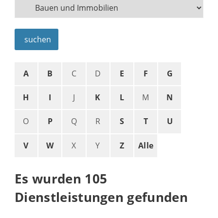
suchen
A
B
C
D
E
F
G
H
I
J
K
L
M
N
O
P
Q
R
S
T
U
V
W
X
Y
Z
Alle
Es wurden 105
Dienstleistungen gefunden