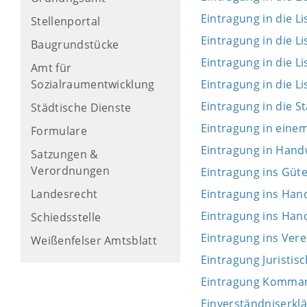
Eintragung in die L
Stellenportal
Eintragung in die L
Baugrundstücke
Eintragung in die 
Amt für
Sozialraumentwicklung
Eintragung in die 
Eintragung in die S
Städtische Dienste
Eintragung in eine
Formulare
Eintragung in Hand
Satzungen &
Verordnungen
Eintragung ins Güt
Landesrecht
Eintragung ins Hand
Eintragung ins Han
Schiedsstelle
Eintragung ins Vere
Weißenfelser Amtsblatt
Eintragung Juristis
Eintragung Kommand
Einverständniserklä