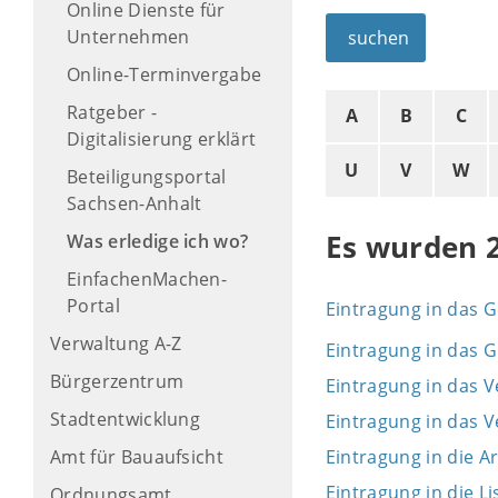
Online Dienste für
Unternehmen
suchen
Online-Terminvergabe
Ratgeber -
A
B
C
Digitalisierung erklärt
U
V
W
Beteiligungsportal
Sachsen-Anhalt
Es wurden 
Was erledige ich wo?
EinfachenMachen-
Portal
Eintragung in das 
Verwaltung A-Z
Eintragung in das 
Bürgerzentrum
Eintragung in das 
Stadtentwicklung
Eintragung in das 
Amt für Bauaufsicht
Eintragung in die A
Eintragung in die L
Ordnungsamt