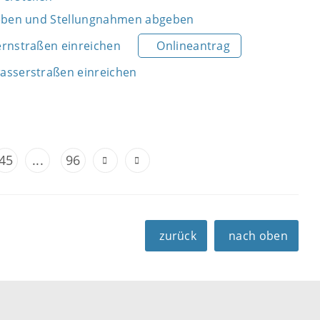
eben und Stellungnahmen abgeben
rnstraßen einreichen
Onlineantrag
sserstraßen einreichen
45
...
96
zurück
nach oben