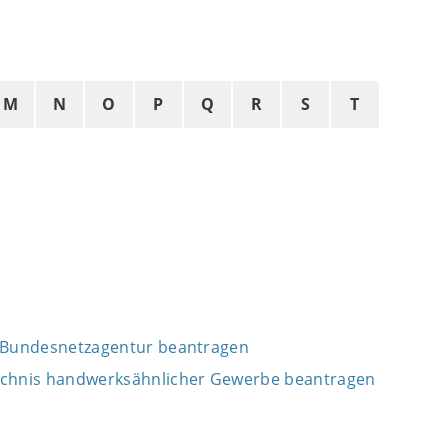
M
N
O
P
Q
R
S
T
er Bundesnetzagentur beantragen
zeichnis handwerksähnlicher Gewerbe beantragen