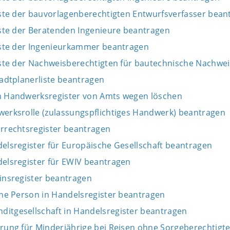
iste der bauvorlagenberechtigten Entwurfsverfasser bean
iste der Beratenden Ingenieure beantragen
Liste der Ingenieurkammer beantragen
Liste der Nachweisberechtigten für bautechnische Nachwe
tadtplanerliste beantragen
m Handwerksregister von Amts wegen löschen
werksrolle (zulassungspflichtiges Handwerk) beantragen
errechtsregister beantragen
elsregister für Europäische Gesellschaft beantragen
delsregister für EWIV beantragen
insregister beantragen
che Person in Handelsregister beantragen
itgesellschaft in Handelsregister beantragen
rung für Minderjährige bei Reisen ohne Sorgeberechtigte