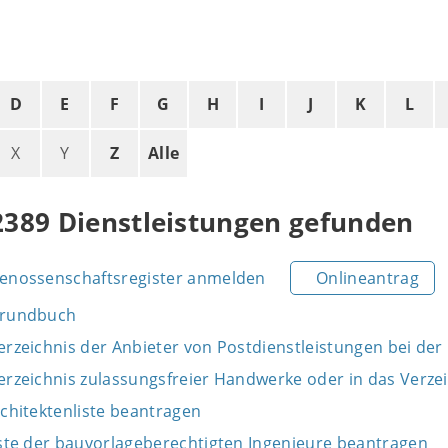
D
E
F
G
H
I
J
K
L
X
Y
Z
Alle
2389 Dienstleistungen gefunden
Genossenschaftsregister anmelden
Onlineantrag
Grundbuch
Verzeichnis der Anbieter von Postdienstleistungen bei d
Verzeichnis zulassungsfreier Handwerke oder in das Ver
rchitektenliste beantragen
iste der bauvorlageberechtigten Ingenieure beantragen