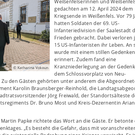
Weißenfelserinnen und Weißenfel
gedachten am 12. April 2024 dem
Kriegsende in Weißenfels. Vor 79 
hatten Soldaten der 69. US-
Infanteriedivision der Saalestadt 
Frieden gebracht. Dabei verloren 
15 US-Infanteristen ihr Leben. An 
wurde mit einem stillen Gedenke
erinnert. Zudem fand eine
Kranzniederlegung an der Gedenkt
© Katharina Vokoun
dem Schlossvorplatz von Neu-
. Zu den Gästen gehörten unter anderem die Abgeordnet
ment Karolin Braunsberger-Reinhold, die Landtagsabgeo
adtratsvorsitzender Jörg Freiwald, der Standortsälteste d
ätsregiments Dr. Bruno Most und Kreis-Dezernentin Aria
artin Papke richtete das Wort an die Gäste. Er betonte 
enktages. „Es besteht die Gefahr, dass mit voranschreite