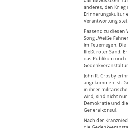
das Bewusstsein für
anderes, den Krieg 
Erinnerungskultur 
Verantwortung stet
Passend zu diesen W
Song „Weiße Fahnen“
im Feuerregen. Die
fließt roter Sand. 
das Publikum und rü
Gedenkveranstaltu
John R. Crosby erin
angekommen ist. Ge
in ihrer militärisc
wird, sind nicht n
Demokratie und die 
Generalkonsul.
Nach der Kranznied
die Gedenkveransta