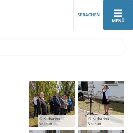
SPRACHEN
MENÜ
© Katharina
© Katharina
Vokoun
Vokoun