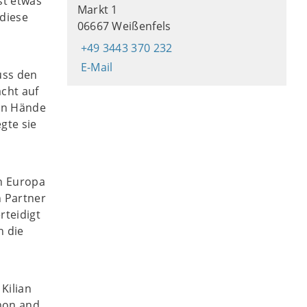
st etwas
Markt 1
 diese
06667 Weißenfels
+49 3443 370 232
E-Mail
uss den
cht auf
nen Hände
gte sie
in Europa
 Partner
rteidigt
h die
Kilian
mon and