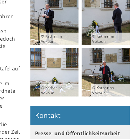
ser
Jahren
den
© Katharina
© Katharina
jedoch
Vokoun
Vokoun
sie
n
afel auf
e im
© Katharina
© Katharina
rdnete
Vokoun
Vokoun
es
ne
Kontakt
die
nder Zeit
Presse- und Öffentlichkeitsarbeit