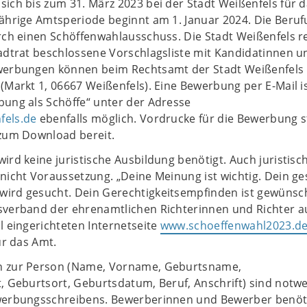
ich bis zum 31. März 2023 bei der Stadt Weißenfels für 
ährige Amtsperiode beginnt am 1. Januar 2024. Die Beruf
rch einen Schöffenwahlausschuss. Die Stadt Weißenfels r
adtrat beschlossene Vorschlagsliste mit Kandidatinnen u
werbungen können beim Rechtsamt der Stadt Weißenfels
(Markt 1, 06667 Weißenfels). Eine Bewerbung per E-Mail i
bung als Schöffe“ unter der Adresse
fels.de
ebenfalls möglich. Vordrucke für die Bewerbung s
 zum Download bereit.
ird keine juristische Ausbildung benötigt. Auch juristisc
nicht Voraussetzung. „Deine Meinung ist wichtig. Dein g
ird gesucht. Dein Gerechtigkeitsempfinden ist gewünsch
sverband der ehrenamtlichen Richterinnen und Richter au
l eingerichteten Internetseite
www.schoeffenwahl2023.d
ür das Amt.
n zur Person (Name, Vorname, Geburtsname,
, Geburtsort, Geburtsdatum, Beruf, Anschrift) sind notw
werbungsschreibens. Bewerberinnen und Bewerber benöt