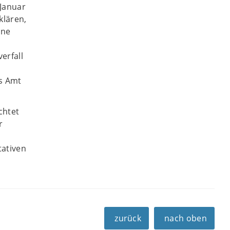
 Januar
klären,
ine
erfall
es Amt
chtet
r
tativen
zurück
nach oben