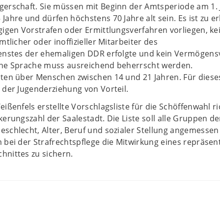
gerschaft. Sie müssen mit Beginn der Amtsperiode am 1.
Jahre und dürfen höchstens 70 Jahre alt sein. Es ist zu er
gigen Vorstrafen oder Ermittlungsverfahren vorliegen, ke
mtlicher oder inoffizieller Mitarbeiter des
ienstes der ehemaligen DDR erfolgte und kein Vermögensv
che Sprache muss ausreichend beherrscht werden.
hten über Menschen zwischen 14 und 21 Jahren. Für dies
 der Jugenderziehung von Vorteil.
ißenfels erstellte Vorschlagsliste für die Schöffenwahl ri
kerungszahl der Saalestadt. Die Liste soll alle Gruppen de
schlecht, Alter, Beruf und sozialer Stellung angemessen
 bei der Strafrechtspflege die Mitwirkung eines repräsen
hnittes zu sichern.