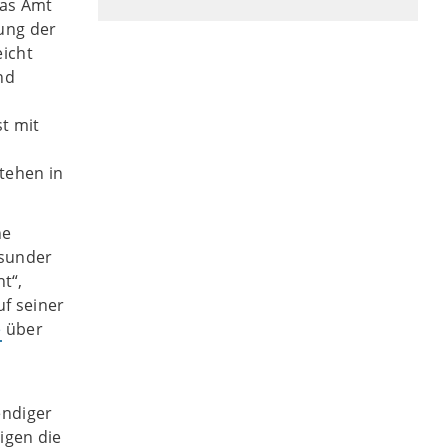
das Amt
ung der
eicht
nd
st mit
tehen in
he
esunder
t“,
f seiner
e
über
endiger
igen die