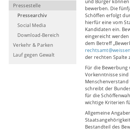
und Bürger können s
Pressestelle
bewerben. Die fünfj
Pressearchiv
Schöffen erfolgt du
hierfür eine vom St
Social Media
Kandidaten ein. Be
Download-Bereich
eingereicht werden 
dem Betreff „Bewer
Verkehr & Parken
rechtsamt@weissen
Lauf gegen Gewalt
der rechten Spalte
Für die Bewerbung w
Vorkenntnisse sind 
Menschenverstand w
schreibt der Bunde
für die Schöffenwah
wichtige Kriterien f
Allgemeine Angabe
Staatsangehörigkeit
Bestandteil des Be