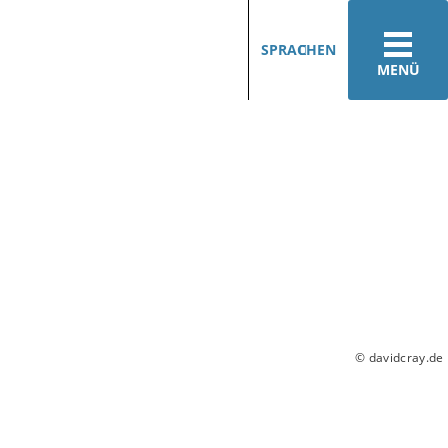
SPRACHEN
MENÜ
© davidcray.de