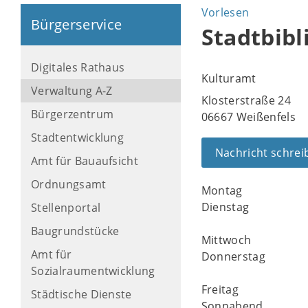
Vorlesen
Bürgerservice
Stadtbibl
Digitales Rathaus
Kulturamt
Verwaltung A-Z
Klosterstraße 24
Bürgerzentrum
06667 Weißenfels
Stadtentwicklung
Nachricht schrei
Amt für Bauaufsicht
Ordnungsamt
Montag
Dienstag
Stellenportal
Baugrundstücke
Mittwoch
Amt für
Donnerstag
Sozialraumentwicklung
Freitag
Städtische Dienste
Sonnabend