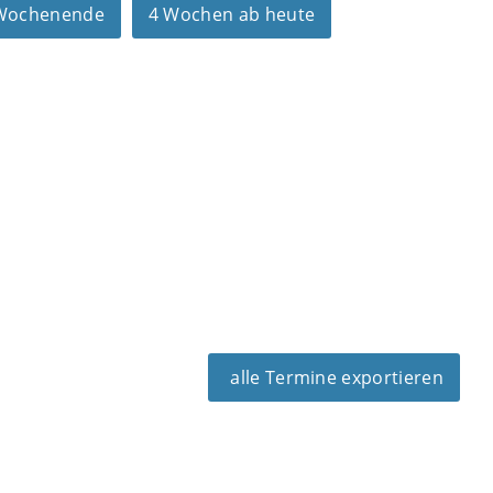
 Wochenende
4 Wochen ab heute
alle Termine exportieren