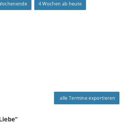
 Wochenende
4 Wochen ab heute
alle Termine exportieren
Liebe"