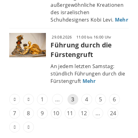
außergewöhnliche Kreationen
des israelischen
Schuhdesigners Kobi Levi.
Mehr
29.08.2026
11:00 bis 16:00 Uhr
Führung durch die
Fürstengruft
An jedem letzten Samstag:
stündlich Führungen durch die
Fürstengruft
Mehr
1
...
3
4
5
6
7
8
9
10
11
12
...
24