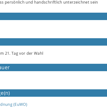
s persönlich und handschriftlich unterzeichnet sein
zum 21. Tag vor der Wahl
auer
e(n)
rdnung (EuWO)