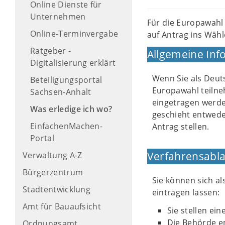
Online Dienste für
Unternehmen
Für die Europawahl
Online-Terminvergabe
auf Antrag ins Wäh
Ratgeber -
Allgemeine Inf
Digitalisierung erklärt
Wenn Sie als Deut
Beteiligungsportal
Europawahl teilne
Sachsen-Anhalt
eingetragen werde
Was erledige ich wo?
geschieht entwede
EinfachenMachen-
Antrag stellen.
Portal
Verfahrensabla
Verwaltung A-Z
Bürgerzentrum
Sie können sich a
Stadtentwicklung
eintragen lassen:
Amt für Bauaufsicht
Sie stellen ei
Die Behörde e
Ordnungsamt