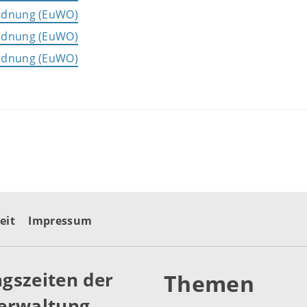
rdnung (EuWO)
rdnung (EuWO)
rdnung (EuWO)
eit
Impressum
gszeiten der
Themen
erwaltung