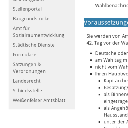
Wahlbenachric
Stellenportal
Baugrundstücke
Voraussetzung
Amt für
Sozialraumentwicklung
Sie werden von Am
42. Tag vor der Wa
Städtische Dienste
Deutsche oder 
Formulare
am Wahltag min
Satzungen &
nicht vom Wah
Verordnungen
Ihren Hauptwo
Kapitän be
Landesrecht
Besatzungs
Schiedsstelle
als Binnen
Weißenfelser Amtsblatt
eingetrage
als Angeh
Hausstand
unter der A