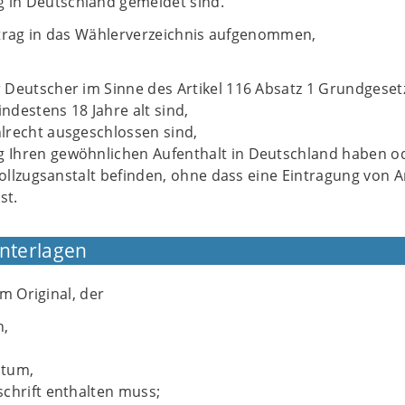
g in Deutschland gemeldet sind.
trag in das Wählerverzeichnis aufgenommen,
Deutscher im Sinne des Artikel 116 Absatz 1 Grundgesetz
destens 18 Jahre alt sind,
lrecht ausgeschlossen sind,
Ihren gewöhnlichen Aufenthalt in Deutschland haben od
zvollzugsanstalt befinden, ohne dass eine Eintragung von 
st.
Unterlagen
m Original, der
n,
atum,
chrift enthalten muss;