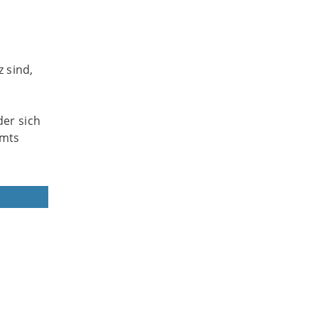
 sind,
er sich
Amts