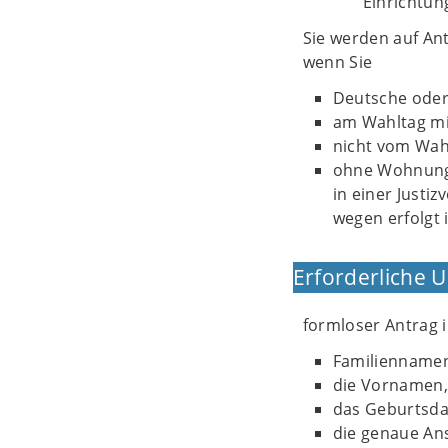
Einrichtun
Sie werden auf An
wenn Sie
Deutsche oder 
am Wahltag min
nicht vom Wah
ohne Wohnung 
in einer Justi
wegen erfolgt i
Erforderliche 
formloser Antrag i
Familienname
die Vornamen,
das Geburtsd
die genaue Ans