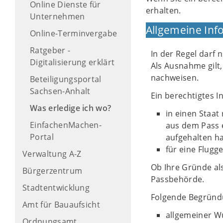
Online Dienste für
erhalten.
Unternehmen
Allgemeine Inf
Online-Terminvergabe
Ratgeber -
In der Regel darf 
Digitalisierung erklärt
Als Ausnahme gilt,
nachweisen.
Beteiligungsportal
Sachsen-Anhalt
Ein berechtigtes I
Was erledige ich wo?
in einen Staat 
EinfachenMachen-
aus dem Pass e
Portal
aufgehalten h
für eine Flugge
Verwaltung A-Z
Ob Ihre Gründe al
Bürgerzentrum
Passbehörde.
Stadtentwicklung
Folgende Begründu
Amt für Bauaufsicht
allgemeiner 
Ordnungsamt