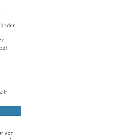
r
 Länder
er
pel
ält
er von