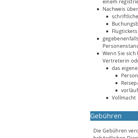
einem registri
Nachweis über 
schriftlic
Buchungsb
Flugtickets
gegebenenfalls
Personenstan
Wenn Sie sich 
Vertreterin od
das eigen
Person
Reisep
vorläu
Vollmacht
Gebühren
Die Gebühren verd