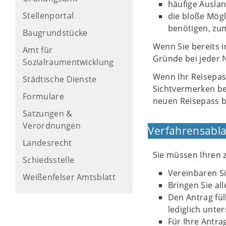
häufige Ausla
Stellenportal
die bloße Mögl
benötigen, zum
Baugrundstücke
Wenn Sie bereits 
Amt für
Gründe bei jeder
Sozialraumentwicklung
Wenn Ihr Reisepass
Städtische Dienste
Sichtvermerken be
Formulare
neuen Reisepass 
Satzungen &
Verordnungen
Verfahrensabla
Landesrecht
Sie müssen Ihren 
Schiedsstelle
Vereinbaren S
Weißenfelser Amtsblatt
Bringen Sie al
Den Antrag fül
lediglich unte
Für Ihre Antra