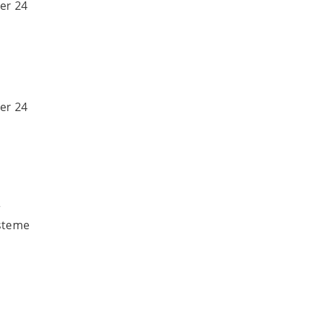
er 24
er 24
r
steme