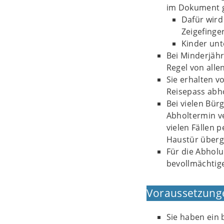
im Dokument ge
Dafür wird
Zeigefing
Kinder unt
Bei Minderjähr
Regel von allen
Sie erhalten v
Reisepass abh
Bei vielen Bür
Abholtermin ve
vielen Fällen 
Haustür überg
Für die Abholu
bevollmächtig
Voraussetzung
Sie haben ein 