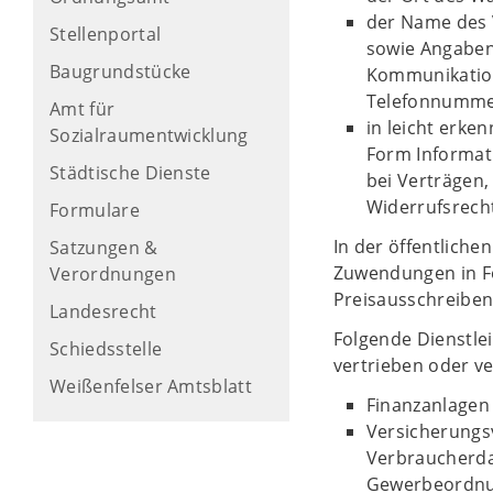
der Name des V
Stellenportal
sowie Angaben
Baugrundstücke
Kommunikation
Telefonnummer
Amt für
in leicht erke
Sozialraumentwicklung
Form Informat
Städtische Dienste
bei Verträgen
Widerrufsrecht
Formulare
In der öffentlich
Satzungen &
Zuwendungen in Fo
Verordnungen
Preisausschreiben
Landesrecht
Folgende Dienstle
Schiedsstelle
vertrieben oder ve
Weißenfelser Amtsblatt
Finanzanlagen 
Versicherungs
Verbraucherdar
Gewerbeordnu