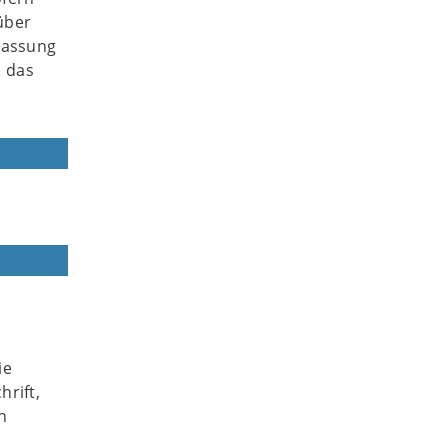
über
lassung
l das
ie
hrift,
n