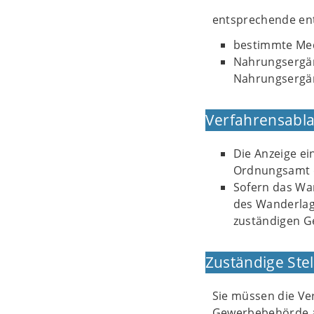
entsprechende entg
bestimmte Med
Nahrungsergän
Nahrungsergä
Verfahrensabla
Die Anzeige e
Ordnungsamt de
Sofern das Wan
des Wanderlag
zuständigen 
Zuständige Stel
Sie müssen die Ve
Gewerbebehörde anz