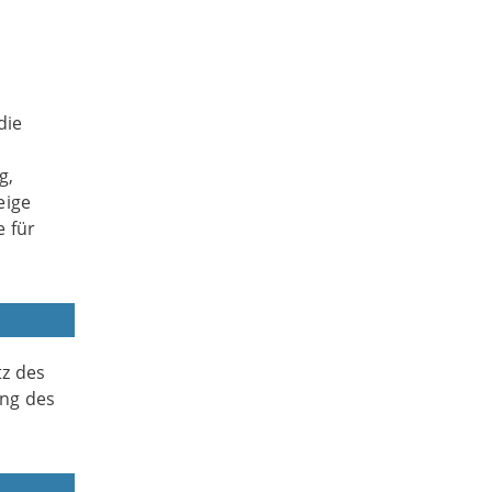
die
g,
eige
e für
z des
ng des