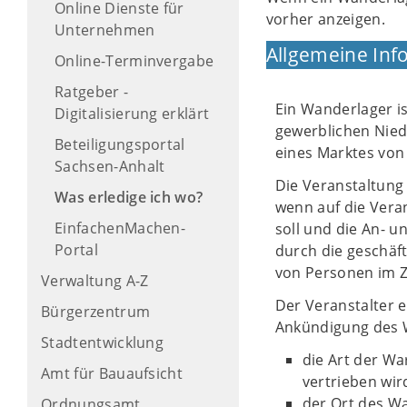
Online Dienste für
vorher anzeigen.
Unternehmen
Allgemeine Inf
Online-Terminvergabe
Ratgeber -
Ein Wanderlager is
Digitalisierung erklärt
gewerblichen Nied
Beteiligungsportal
eines Marktes von
Sachsen-Anhalt
Die Veranstaltung
Was erledige ich wo?
wenn auf die Vera
EinfachenMachen-
soll und die An- 
Portal
durch die geschäf
von Personen im Z
Verwaltung A-Z
Der Veranstalter e
Bürgerzentrum
Ankündigung des W
Stadtentwicklung
die Art der W
Amt für Bauaufsicht
vertrieben wir
der Ort des W
Ordnungsamt