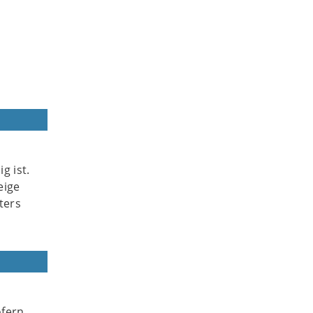
g ist.
eige
ters
ofern