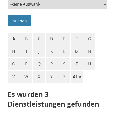
suchen
A
B
C
D
E
F
G
H
I
J
K
L
M
N
O
P
Q
R
S
T
U
V
W
X
Y
Z
Alle
Es wurden 3
Dienstleistungen gefunden