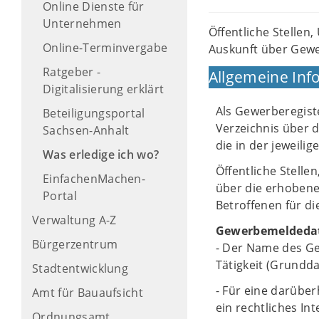
Online Dienste für
Unternehmen
Öffentliche Stellen
Online-Terminvergabe
Auskunft über Gew
Ratgeber -
Allgemeine Inf
Digitalisierung erklärt
Als Gewerberegist
Beteiligungsportal
Verzeichnis über 
Sachsen-Anhalt
die in der jeweili
Was erledige ich wo?
Öffentliche Stell
EinfachenMachen-
über die erhobene
Portal
Betroffenen für di
Verwaltung A-Z
Gewerbemeldeda
Bürgerzentrum
- Der Name des Ge
Tätigkeit (Grundd
Stadtentwicklung
- Für eine darüb
Amt für Bauaufsicht
ein rechtliches I
Ordnungsamt