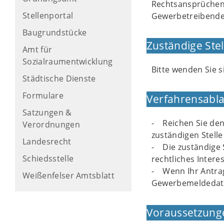
Rechtsansprüchen 
Stellenportal
Gewerbetreibende
Baugrundstücke
Zuständige Stel
Amt für
Sozialraumentwicklung
Bitte wenden Sie 
Städtische Dienste
Formulare
Verfahrensabla
Satzungen &
- Reichen Sie den
Verordnungen
zuständigen Stelle 
Landesrecht
- Die zuständige S
Schiedsstelle
rechtliches Inter
- Wenn Ihr Antrag
Weißenfelser Amtsblatt
Gewerbemeldedate
Voraussetzung