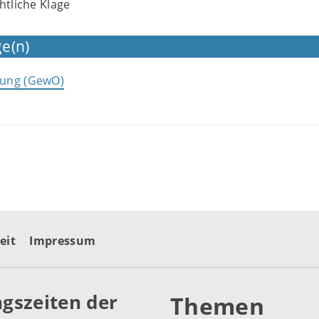
htliche Klage
e(n)
ung (GewO)
eit
Impressum
gszeiten der
Themen