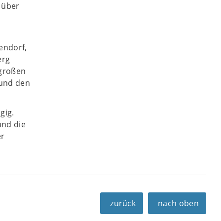
 über
endorf,
erg
 großen
 und den
gig.
und die
er
zurück
nach oben