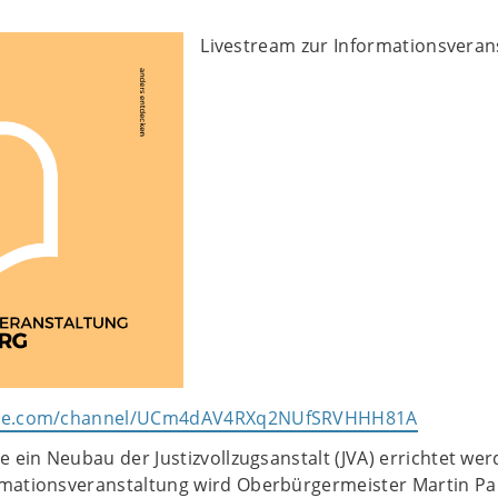
Livestream zur Informationsveran
ube.com/channel/UCm4dAV4RXq2NUfSRVHHH81A
e ein Neubau der Justizvollzugsanstalt (JVA) errichtet wer
mationsveranstaltung wird Oberbürgermeister Martin P