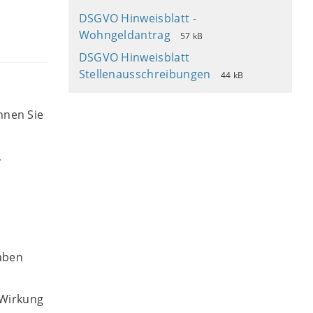
DSGVO Hinweisblatt -
Wohngeldantrag
57 kB
DSGVO Hinweisblatt
Stellenausschreibungen
44 kB
nnen Sie
,
haben
t Wirkung