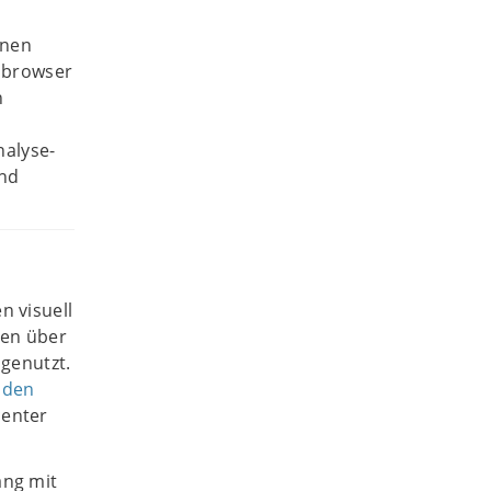
onen
bbrowser
h
nalyse-
und
 visuell
ten über
genutzt.
e
den
center
ang mit