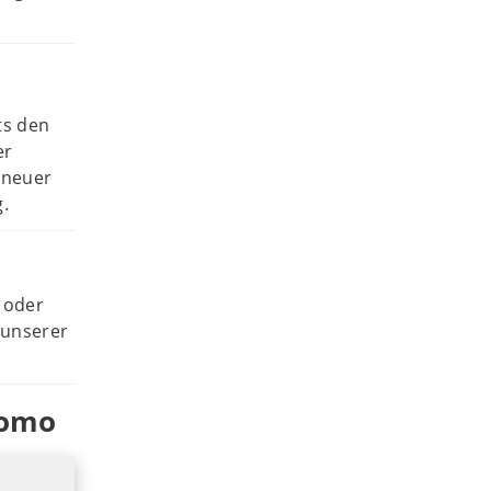
ts den
er
 neuer
g.
 oder
 unserer
tomo