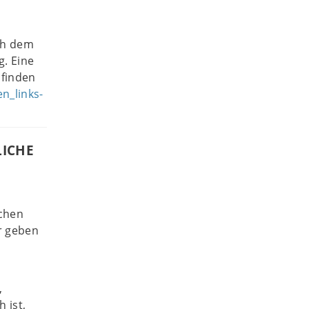
ch dem
g. Eine
 finden
n_links-
LICHE
ichen
r geben
,
 ist,