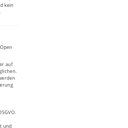
d kein
s
 Open
er auf
glichen.
 werden
ierung
 DSGVO.
t und