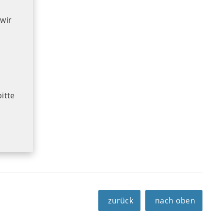
wir
bitte
zurück
nach oben