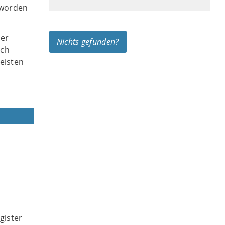
t worden
der
Nichts gefunden?
uch
eisten
gister