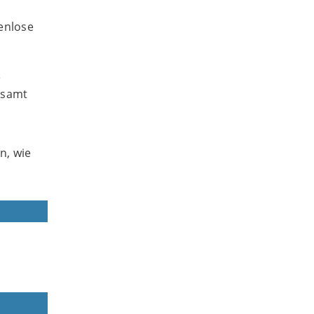
enlose
e
esamt
n, wie