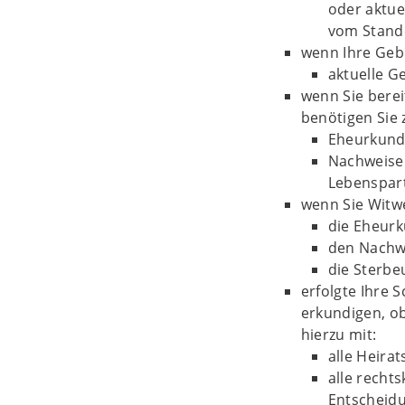
oder aktue
vom Stand
wenn Ihre Geb
aktuelle 
wenn Sie berei
benötigen Sie 
Eheurkunde
Nachweise 
Lebenspar
wenn Sie Witw
die Eheur
den Nachw
die Sterbe
erfolgte Ihre 
erkundigen, ob
hierzu mit:
alle Heira
alle recht
Entscheid