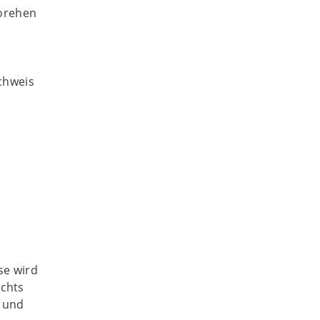
Vorehen
chweis
se wird
ichts
f und