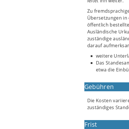
leitet ihn weiter.
Zu fremdsprachige
Übersetzungen in 
öffentlich bestell
Ausländische Urku
zuständige auslän
darauf aufmerksa
weitere Unterl
Das Standesam
etwa die Einb
Gebühren
Die Kosten variier
zuständiges Stand
Frist