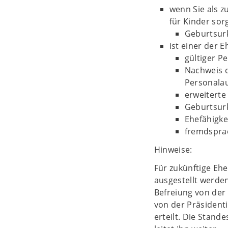
wenn Sie als 
für Kinder sor
Geburtsur
ist einer der 
gültiger P
Nachweis d
Personalau
erweiterte
Geburtsur
Ehefähigke
fremdspra
Hinweise:
Für zukünftige Ehe
ausgestellt werde
Befreiung von der 
von der Präsident
erteilt. Die Stan