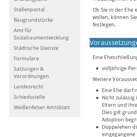
Stellenportal
Ob Sie in der Ehe
wollen, können Si
Baugrundstücke
festlegen.
Amt für
Sozialraumentwicklung
Voraussetzung
Städtische Dienste
Eine Eheschließu
Formulare
volljährige Pe
Satzungen &
Verordnungen
Weitere Vorausse
Landesrecht
Eine Ehe darf 
Schiedsstelle
Nicht zulässig
Eltern und ih
Weißenfelser Amtsblatt
Dies gilt grun
Adoption begr
Doppelehen dü
eingegangene 