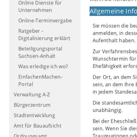
Online Dienste für
Unternehmen
Allgemeine Inf
Online-Terminvergabe
Sie müssen die be
Ratgeber -
anmelden, in dess
Digitalisierung erklärt
Aufenthalt haben.
Beteiligungsportal
Zur Verfahrensbe
Sachsen-Anhalt
Wunschtermin für d
Ehefähigkeit erfor
Was erledige ich wo?
EinfachenMachen-
Der Ort, an dem Si
Portal
sein, an dem Ihre 
in jedem Standesa
Verwaltung A-Z
Die standesamtlic
Bürgerzentrum
unabhängig.
Stadtentwicklung
Bei der Eheschli
Amt für Bauaufsicht
sein. Wenn Sie di
Trauzeuginnen od
Ordnungsamt