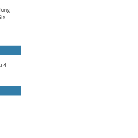
fung
Sie
u 4