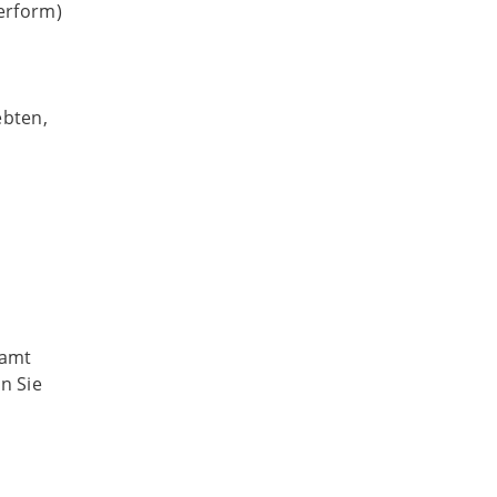
erform)
ebten,
samt
n Sie