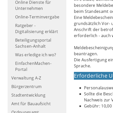
Online Dienste für
besondere Meldebes
Unternehmen
beim Standesamt od
Online-Terminvergabe
Eine Meldebeschein
grundsätzlich Vor-
Ratgeber -
Anschrift der betro
Digitalisierung erklärt
erforderlich - auch
Beteiligungsportal
Sachsen-Anhalt
Meldebescheinigung
beantragen.
Was erledige ich wo?
Die Ausfertigung ei
EinfachenMachen-
Sprache.
Portal
Erforderliche 
Verwaltung A-Z
Bürgerzentrum
Personalauswe
Sollte die Bes
Stadtentwicklung
Nachweis zur
Amt für Bauaufsicht
Gebühr: 10,00
Ordnungsamt